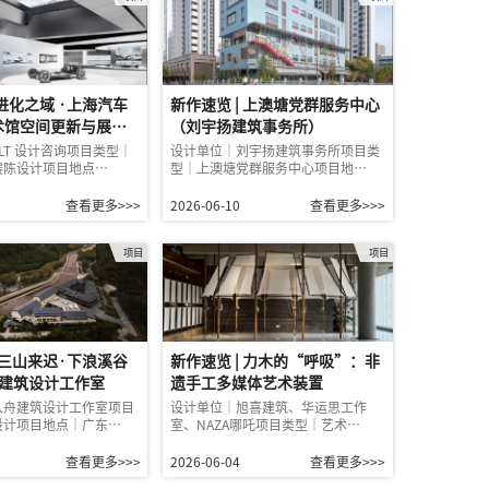
|进化之域 ·上海汽车
新作速览 | 上澳塘党群服务中心
术馆空间更新与展陈
（刘宇扬建筑事务所）
）
LT 设计咨询项目类型｜
设计单位｜刘宇扬建筑事务所项目类
展陈设计项目地点…
型｜上澳塘党群服务中心项目地…
查看更多>>>
2026-06-10
查看更多>>>
项目
项目
| 三山来迟·下浪溪谷
新作速览 | 力木的“呼吸”：非
入舟建筑设计工作室
遗手工多媒体艺术装置
入舟建筑设计工作室项目
设计单位｜旭喜建筑、华运思工作
设计项目地点｜广东…
室、NAZA哪吒项目类型｜艺术…
查看更多>>>
2026-06-04
查看更多>>>