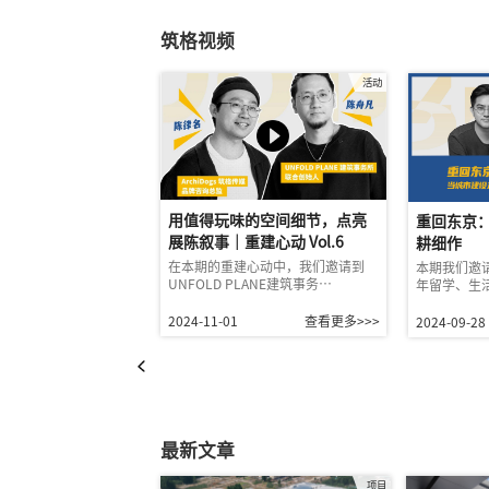
筑格视频
活动
用值得玩味的空间细节，点亮
重回东京
展陈叙事｜重建心动 Vol.6
耕细作
在本期的重建心动中，我们邀请到
本期我们邀
UNFOLD PLANE建筑事务…
年留学、生
2024-11-01
查看更多>>>
2024-09-28
最新文章
项目