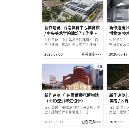
新作速览 | 沂南体育中心体育馆
新作速览 
/ 中央美术学院建筑7工作室
博物馆 技
（建筑、景观）
设计（SLT
设计单位｜中央美术学院建筑7工作
设计单位｜S
室（建筑、景观）项目类型｜建筑…
空间更新及
2026-07-10
查看更多>>>
2026-06-17
项目
新作速览 |广州雪蕾香氛博物馆
新作速览 
（HHD深圳华汇设计）
民宿 / 
设计单位｜HHD深圳华汇设计项目类
设计单位｜
型｜建筑设计项目地点｜广东…
类型｜建筑
2026-06-09
查看更多>>>
2026-06-08