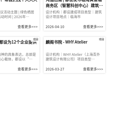
商务区（智慧科创中心）建筑概
念方案
会议活动主题 | 绿色栖居
设计机构｜都设建成项目类型｜建筑
时间 | 2026年…
设计项目地点｜临海市
查看更多>>>
2026-04-10
查看更多>>>
项目
项目
 都设为12个企业提供
麟阁书院 - WHY Atelier
精神的具象表达，总部是
设计机构｜WHY Atelier（上海吾外
核心载体，都设以“…
建筑设计有限公司）项目类型…
查看更多>>>
2026-03-27
查看更多>>>
联系我们
公司宣传册下载
2029521号
| All rights reserved