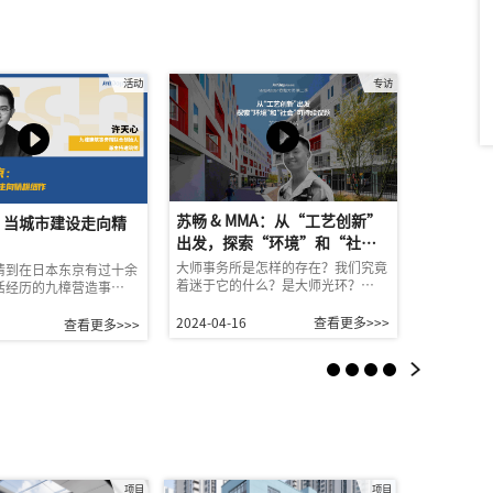
活动
专访
苏畅 & MMA：从“工艺创新”
深耕欧洲
：当城市建设走向精
出发，探索“环境”和“社
艺术与设
会”可持续议题｜Me&Master
心动 Vol.
大师事务所是怎样的存在？我们究竟
他毕业于德
请到在日本东京有过十余
着迷于它的什么？是大师光环？…
学就读于室
第二季
活经历的九樟营造事…
2024-04-16
查看更多>>>
2024-03-1
查看更多>>>
项目
项目