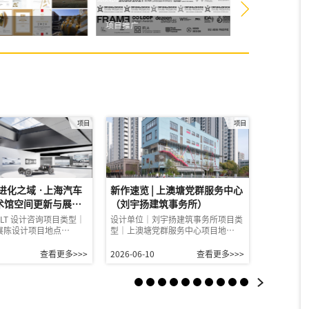
项目推广
活动策划
项目
项目
|进化之域 ·上海汽车
新作速览 | 上澳塘党群服务中心
新作速览
术馆空间更新与展陈
（刘宇扬建筑事务所）
（HHD
）
LT 设计咨询项目类型｜
设计单位｜刘宇扬建筑事务所项目类
设计单位｜
展陈设计项目地点…
型｜上澳塘党群服务中心项目地…
类型｜建筑
查看更多>>>
2026-06-10
查看更多>>>
2026-06-0