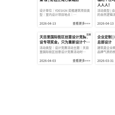
人人人！
设计单位｜YDESIGN 奕檐建筑项目类
活动类型 | 
型｜室内设计项目地点｜…
的自然逻辑活动
2026-04-13
查看更多>>>
2026-04-13
竞赛
天目里国际街区创意设计竞赛：
企业定制 |
设专项奖金，只为重新设计个
总部设计
“市集棚子”?
活动类型｜设计竞赛活动主题｜天目
建筑是企业
里国际街区创意设计竞赛活动时…
品牌气质的
2026-04-03
查看更多>>>
2026-03-31
首页
投稿要求
加入我们
© 2022 www.archidogs.com |
浙ICP备202