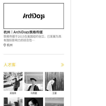
展陈策划
图书出版
杭州｜ArchiDogs筑格传媒
筑格传媒于2015在美国纽约创立，已发展为具
有国际影响力的综合性…
项目
项目
杭州
人才库
 |广州雪蕾香氛博物馆
新作速览 | 三山来迟·下浪溪谷
新作速览
深圳华汇设计）
民宿 / 入舟建筑设计工作室
遗手工
HHD深圳华汇设计项目
设计单位｜入舟建筑设计工作室项目
设计单位
设计项目地点｜广东…
类型｜建筑设计项目地点｜广东…
室、NA
9
查看更多>>>
2026-06-08
查看更多>>>
2026-06-
吴逸青
马雨童
王蕾