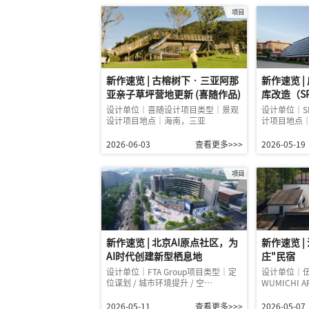
项目
新作速览 | 古榕树下 · 三亚阿那
新作速览 
亚亲子草坪营地更新 (喜随作品)
库改造（SP
设计单位｜喜随设计项目类型｜景观
设计单位｜S
设计项目地点｜海南，三亚
计项目地点
2026-06-03
查看更多>>>
2026-05-19
项目
新作速览 |
新作速览 | 北京AI原点社区，为
庄"民宿
AI时代创建新型栖息地
设计单位｜
设计单位｜FTA Group项目类型｜定
WUMICHI A
位谋划 / 城市环境提升 / 空…
2026-05-07
2026-05-11
查看更多>>>