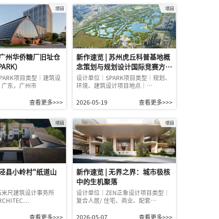
项目
项目
| 广州华侨糖厂旧址仓
新作速览 | 苏州虎丘科普基地概
ARK）
念策划与规划设计国际竞赛方案
（SPARK）
PARK项目类型｜建筑设
设计单位｜SPARK项目类型｜规划、
｜广东，广州市
环境、建筑设计项目地点｜…
查看更多>>>
2026-05-19
查看更多>>>
项目
项目
 泾县小岭村"纸道山
新作速览 | 无界之界：城市极核
中的生机聚落
伍米尺建筑设计事务所
设计单位｜ZEN正象设计项目类型｜
RCHITEC…
复合人居/ 住宅、商业、配套…
查看更多>>>
2026-05-07
查看更多>>>