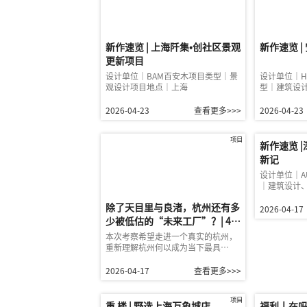
新作速览 | 上海阡集•创社区景观
新作速览 
更新项目
设计单位｜BAM百安木项目类型｜景
设计单位｜H
观设计项目地点｜上海
型｜建筑设
2026-04-23
查看更多>>>
2026-04-23
项目
新作速览 
新记
设计单位｜A
｜建筑设计
除了天目里与良渚，杭州还有多
2026-04-17
少被低估的“未来工厂”？| 4月
深度考察
本次考察希望走进一个真实的杭州，
重新理解杭州何以成为当下最具…
2026-04-17
查看更多>>>
项目
重 楼 | 野选上海万象城店
福利丨在