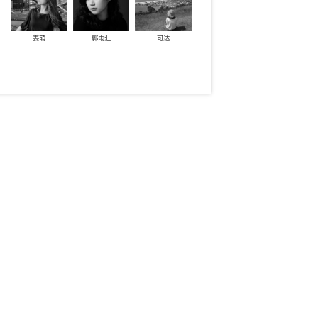
姜萌
郭雨汇
可达
专访
专访
你可以
做点儿什
从北京到
本东京工
2024-02-
徐星、钟晨曦 & WES、
的“建筑之旅”，在
Gerber：从德国到杭州，继续
计中保持初心｜重建
以工匠精神做设计｜
5
大师事务所是怎样的存在？我们究竟
国达姆施塔特应用科技大
着迷于它的什么？是大师光环？…
内设计专业，是德国…
Me&Master 第二季
2024-03-04
查看更多>>>
2
查看更多>>>