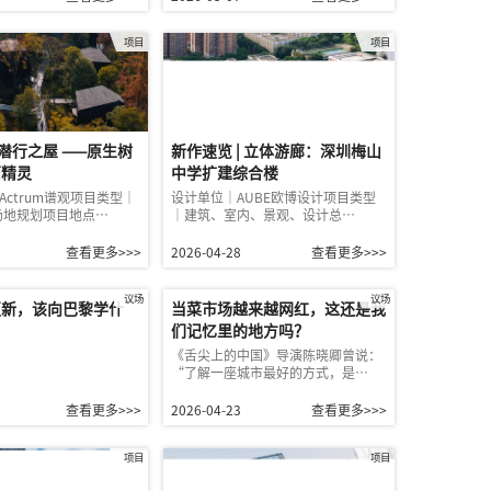
项目
项目
 潜行之屋 ——原生树
新作速览 | 立体游廊：深圳梅山
面精灵
中学扩建综合楼
pActrum谱观项目类型｜
设计单位｜AUBE欧博设计项目类型
场地规划项目地点…
｜建筑、室内、景观、设计总…
查看更多>>>
2026-04-28
查看更多>>>
议场
议场
更新，该向巴黎学什
当菜市场越来越网红，这还是我
们记忆里的地方吗？
《舌尖上的中国》导演陈晓卿曾说：
“了解一座城市最好的方式，是…
查看更多>>>
2026-04-23
查看更多>>>
项目
项目