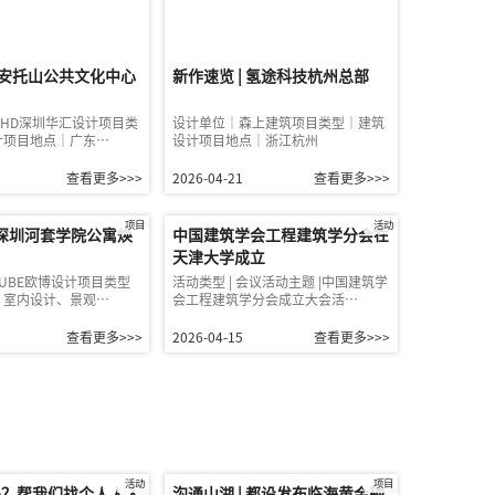
| 安托山公共文化中心
新作速览 | 氢途科技杭州总部
HD深圳华汇设计项目类
设计单位｜森上建筑项目类型｜建筑
计项目地点｜广东…
设计项目地点｜浙江杭州
查看更多>>>
2026-04-21
查看更多>>>
项目
活动
|深圳河套学院公寓焕
中国建筑学会工程建筑学分会在
天津大学成立
UBE欧博设计项目类型
活动类型 | 会议活动主题 |中国建筑学
、室内设计、景观…
会工程建筑学分会成立大会活…
查看更多>>>
2026-04-15
查看更多>>>
活动
项目
吗？帮我们找个人人人
沟通山湖 | 都设发布临海黄金轴